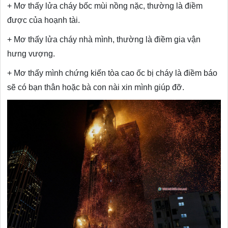
+ Mơ thấy lửa cháy bốc mùi nồng nặc, thường là điềm
được của hoạnh tài.
+ Mơ thấy lửa cháy nhà mình, thường là điềm gia vận
hưng vượng.
+ Mơ thấy mình chứng kiến tòa cao ốc bị cháy là điềm báo
sẽ có bạn thân hoặc bà con nài xin mình giúp đỡ.