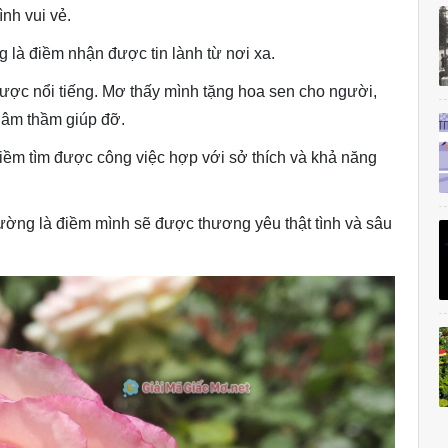
nh vui vẻ.
 là điềm nhận được tin lành từ nơi xa.
ược nổi tiếng. Mơ thấy mình tặng hoa sen cho người,
 âm thầm giúp đỡ.
điềm tìm được công việc hợp với sở thích và khả năng
ường là điềm mình sẽ được thương yêu thật tình và sâu