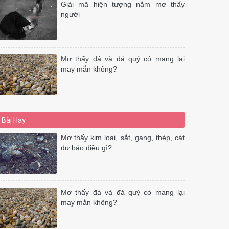
Giải mã hiện tượng nằm mơ thấy
người
Mơ thấy đá và đá quý có mang lại
may mắn không?
Bài Hay
Mơ thấy kim loại, sắt, gang, thép, cát
dự báo điều gì?
Mơ thấy đá và đá quý có mang lại
may mắn không?