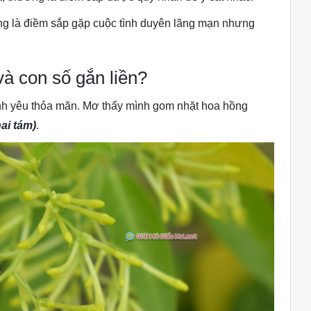
ng là điềm sắp gặp cuộc tình duyên lãng mạn nhưng
và con số gắn liền?
ình yêu thỏa mãn. Mơ thấy mình gom nhặt hoa hồng
hai tám)
.