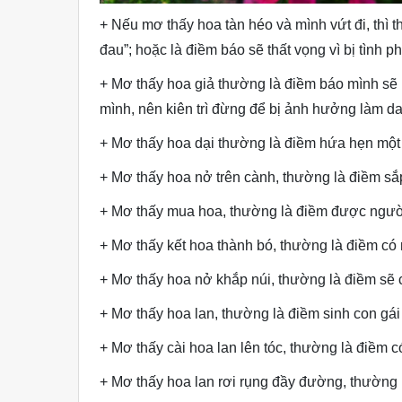
+ Nếu mơ thấy hoa tàn héo và mình vứt đi, thì
đau”; hoặc là điềm báo sẽ thất vọng vì bị tình ph
+ Mơ thấy hoa giả thường là điềm báo mình sẽ b
mình, nên kiên trì đừng để bị ảnh hưởng làm d
+ Mơ thấy hoa dại thường là điềm hứa hẹn một 
+ Mơ thấy hoa nở trên cành, thường là điềm s
+ Mơ thấy mua hoa, thường là điềm được ngườ
+ Mơ thấy kết hoa thành bó, thường là điềm có n
+ Mơ thấy hoa nở khắp núi, thường là điềm sẽ
+ Mơ thấy hoa lan, thường là điềm sinh con gái
+ Mơ thấy cài hoa lan lên tóc, thường là điềm 
+ Mơ thấy hoa lan rơi rụng đầy đường, thường 