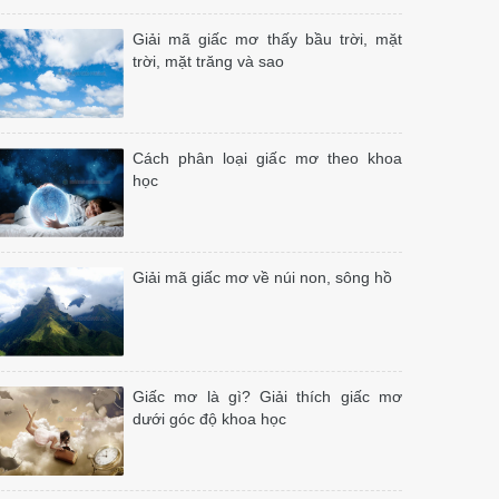
Giải mã giấc mơ thấy bầu trời, mặt
trời, mặt trăng và sao
Cách phân loại giấc mơ theo khoa
học
Giải mã giấc mơ về núi non, sông hồ
Giấc mơ là gì? Giải thích giấc mơ
dưới góc độ khoa học