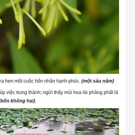
 hứa hẹn một cuộc hôn nhân hạnh phúc.
(một sáu năm)
p việc trung thành; ngửi thấy mùi hoa lài phảng phất là
(bốn không hai)
.