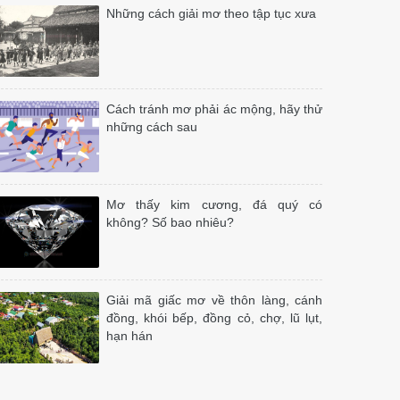
Những cách giải mơ theo tập tục xưa
Cách tránh mơ phải ác mộng, hãy thử
những cách sau
Mơ thấy kim cương, đá quý có
không? Số bao nhiêu?
Giải mã giấc mơ về thôn làng, cánh
đồng, khói bếp, đồng cỏ, chợ, lũ lụt,
hạn hán