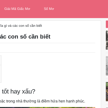
Giải Mã Giấc Mơ
Sổ Mơ
a gì và các con số cần biết
các con số cần biết
 tốt hay xấu?
hoặc trong nhà thường là điềm hứa hẹn hạnh phúc.